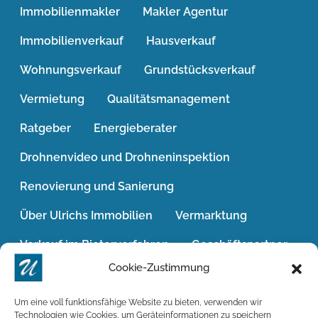
Immobilienmakler
Makler Agentur
Immobilienverkauf
Hausverkauf
Wohnungsverkauf
Grundstücksverkauf
Vermietung
Qualitätsmanagement
Ratgeber
Energieberater
Drohnenvideo und Drohneninspektion
Renovierung und Sanierung
Über Ulrichs Immobilien
Vermarktung
Verkauf im Bieterverfahren
Geschäftspartner
Cookie-Zustimmung
Jobs / Karriere
Das Geldwäschegesetz
Widerrufsrecht
Win-Win-Situation
Um eine voll funktionsfähige Website zu bieten, verwenden wir
Technologien wie Cookies, um Geräteinformationen zu speichern