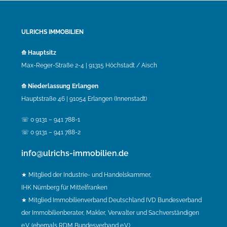
ULRICHS IMMOBILIEN
⟰ Hauptsitz
Max-Reger-Straße 2-4 | 91315 Höchstadt / Aisch
⟰ Niederlassung Erlangen
Hauptstraße 46 | 91054 Erlangen (Innenstadt)
☏ 0 9131 – 941 788-1
☏ 0 9131 – 941 788-2
info@ulrichs-immobilien.de
★ Mitglied der Industrie- und Handelskammer,
IHK Nürnberg für Mittelfranken
★ Mitglied Immobilienverband Deutschland IVD Bundesverband
der Immobilienberater, Makler, Verwalter und Sachverständigen
e.V. (ehemals RDM Bundesverband e.V.)