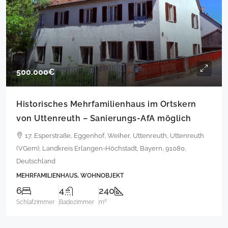
500.000€
Historisches Mehrfamilienhaus im Ortskern
von Uttenreuth – Sanierungs-AfA möglich
17, Esperstraße, Eggenhof, Weiher, Uttenreuth, Uttenreuth
(VGem), Landkreis Erlangen-Höchstadt, Bayern, 91080,
Deutschland
MEHRFAMILIENHAUS, WOHNOBJEKT
6
4
240
Schlafzimmer
Badezimmer
m²