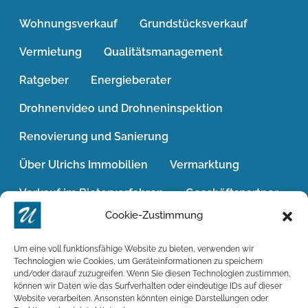
Wohnungsverkauf
Grundstücksverkauf
Vermietung
Qualitätsmanagement
Ratgeber
Energieberater
Drohnenvideo und Drohneninspektion
Renovierung und Sanierung
Über Ulrichs Immobilien
Vermarktung
Verkauf im Bieterverfahren
Geschäftspartner
Cookie-Zustimmung
Jobs / Karriere
Das Geldwäschegesetz
Widerrufsrecht
Win-Win-Situation
Um eine voll funktionsfähige Website zu bieten, verwenden wir
Technologien wie Cookies, um Geräteinformationen zu speichern
und/oder darauf zuzugreifen. Wenn Sie diesen Technologien zustimmen,
Wohnimmobilien
können wir Daten wie das Surfverhalten oder eindeutige IDs auf dieser
Website verarbeiten. Ansonsten könnten einige Darstellungen oder
Soziale Verantwortung übernehmen