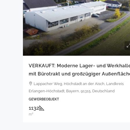
VERKAUFT: Moderne Lager- und Werkhall
mit Bürotrakt und großzügiger Außenfläch
Lappacher Weg, Höchstadt an der Aisch, Landkreis
Erlangen-Höchstadt, Bayern, 91315, Deutschland
GEWERBEOBJEKT
1132
m²