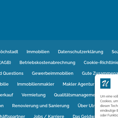
Höchstadt
Immobilien
Datenschutzerklärung
So
(AGB)
Betriebskostenabrechnung
Cookie-Richtlini
d Questions
Gewerbeimmobilien
Gute Zusammena
bilie
Immobilienmakler
Makler Agentur
Immobi
erkauf
Vermietung
Qualitätsmanagement
Ratg
Um eine vol
Cookies, um
on
Renovierung und Sanierung
Über Ulrichs Immob
diesen Tech
eindeutige 
oder Funktio
häftspartner
Jobs / Karriere
Das Geldwäschegeset