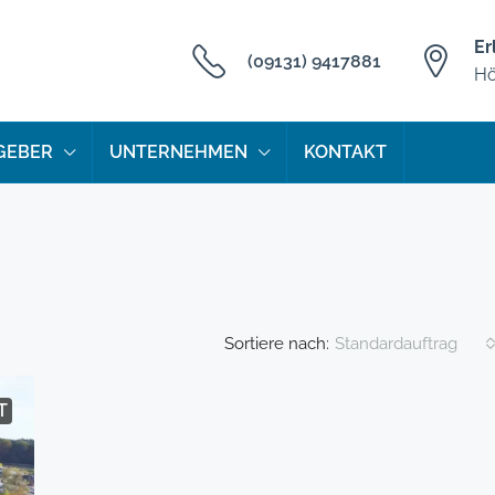
Er
(09131) 9417881
Hö
GEBER
UNTERNEHMEN
KONTAKT
Sortiere nach:
Standardauftrag
T