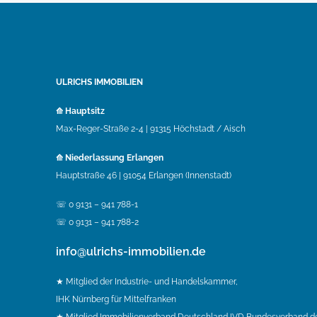
ULRICHS IMMOBILIEN
⟰ Hauptsitz
Max-Reger-Straße 2-4 | 91315 Höchstadt / Aisch
⟰ Niederlassung Erlangen
Hauptstraße 46 | 91054 Erlangen (Innenstadt)
☏ 0 9131 – 941 788-1
☏ 0 9131 – 941 788-2
info@ulrichs-immobilien.de
★ Mitglied der Industrie- und Handelskammer,
IHK Nürnberg für Mittelfranken
★ Mitglied Immobilienverband Deutschland IVD Bundesverband d