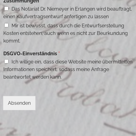
Zustimmungen
Das Notariat Dr. Niemeyer in Erlangen wird beauftragt,
einen Kaufvertragsentwurf anfertigen zu lassen
Mir ist bewusst, dass durch die Entwurfserstellung
Kosten entstehen, auch wenn es nicht zur Beurkundung
kommt.
/
DSGVO-Einverständnis
*
*
Ich willige ein, dass diese Website meine übermittelten
h
o
Informationen speichert, sodass meine Anfrage
c
beantwortet werden kann.
h
l
a
d
Absenden
e
n