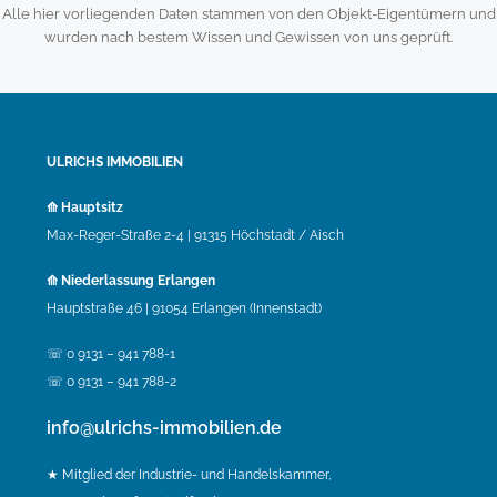
Alle hier vorliegenden Daten stammen von den Objekt-Eigentümern und
wurden nach bestem Wissen und Gewissen von uns geprüft.
ULRICHS IMMOBILIEN
⟰ Hauptsitz
Max-Reger-Straße 2-4 | 91315 Höchstadt / Aisch
⟰ Niederlassung Erlangen
Hauptstraße 46 | 91054 Erlangen (Innenstadt)
☏ 0 9131 – 941 788-1
☏ 0 9131 – 941 788-2
info@ulrichs-immobilien.de
★ Mitglied der Industrie- und Handelskammer,