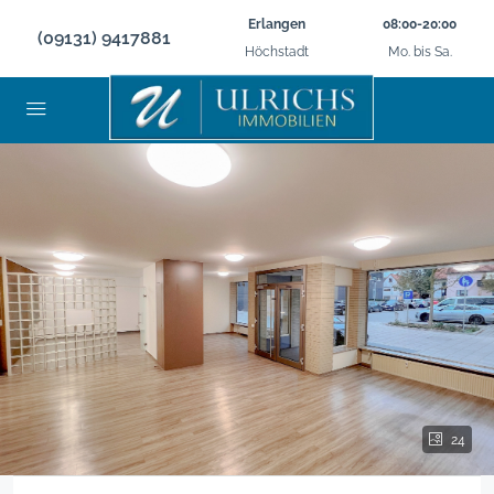
Erlangen
08:00-20:00
(09131) 9417881
Höchstadt
Mo. bis Sa.
24