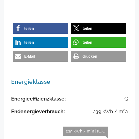
teilen
teilen
teilen
teilen
E-Mail
drucken
Energieklasse
Energieeffizienzklasse:
G
Endenergieverbrauch:
239 kWh / m²a
239 kWh / m²a | Kl. G