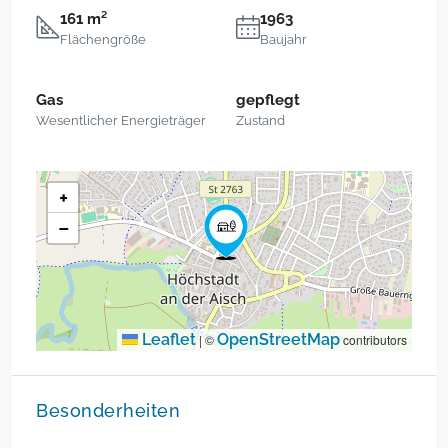
161 m²
1963
Flächengröße
Baujahr
Gas
gepflegt
Wesentlicher Energieträger
Zustand
+
−
Leaflet
OpenStreetMap
|
©
contributors
Besonderheiten