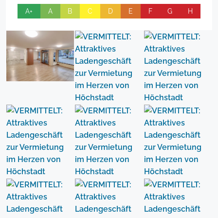
A+
A
B
C
D
E
F
G
H