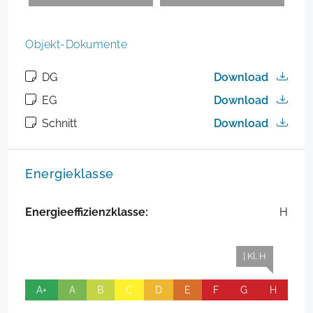
Objekt-Dokumente
DG
Download
EG
Download
Schnitt
Download
Energieklasse
Energieeffizienzklasse:
H
| Kl. H
A+
A
B
C
D
E
F
G
H