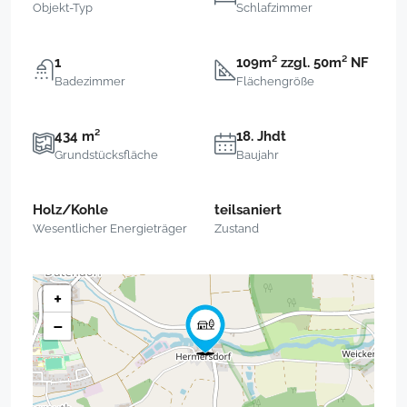
Objekt-Typ
Schlafzimmer
1
109m² zzgl. 50m² NF
Badezimmer
Flächengröße
434 m²
18. Jhdt
Grundstücksfläche
Baujahr
Holz/Kohle
teilsaniert
Wesentlicher Energieträger
Zustand
+
−