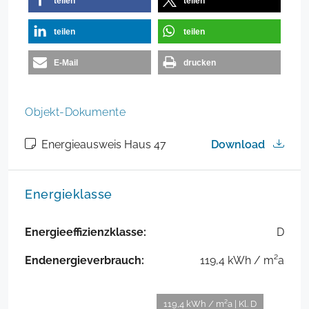
teilen
teilen
teilen
teilen
E-Mail
drucken
Objekt-Dokumente
Energieausweis Haus 47
Download
Energieklasse
Energieeffizienzklasse:
D
Endenergieverbrauch:
119,4 kWh / m²a
119,4 kWh / m²a | Kl. D