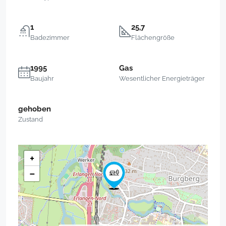
1
25,7
Badezimmer
Flächengröße
1995
Gas
Baujahr
Wesentlicher Energieträger
gehoben
Zustand
+
−