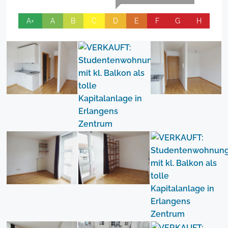
A+
A
B
C
D
E
F
G
H