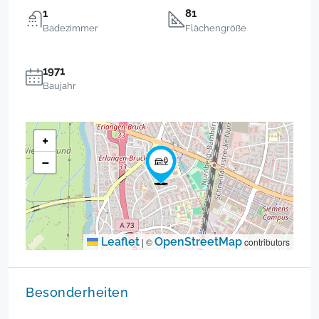
1
81
Badezimmer
Flächengröße
1971
Baujahr
+
−
Leaflet
OpenStreetMap
|
©
contributors
Besonderheiten