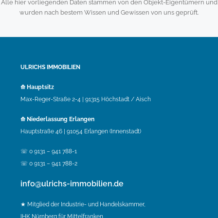
Alle hier vorliegenden Daten stammen von den Objekt-Eigentümern und
wurden nach bestem Wissen und Gewissen von uns geprüft.
ULRICHS IMMOBILIEN
⟰ Hauptsitz
Max-Reger-Straße 2-4 | 91315 Höchstadt / Aisch
⟰ Niederlassung Erlangen
Hauptstraße 46 | 91054 Erlangen (Innenstadt)
☏ 0 9131 – 941 788-1
☏ 0 9131 – 941 788-2
info@ulrichs-immobilien.de
★ Mitglied der Industrie- und Handelskammer,
IHK Nürnberg für Mittelfranken