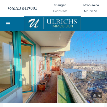
Erlangen
08:00-20:00
(09131) 9417881
Höchstadt
Mo. bis Sa.
25