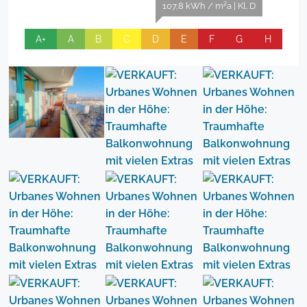
107,8 kWh / m²a | Kl. D
A+
A
B
C
D
E
F
G
H