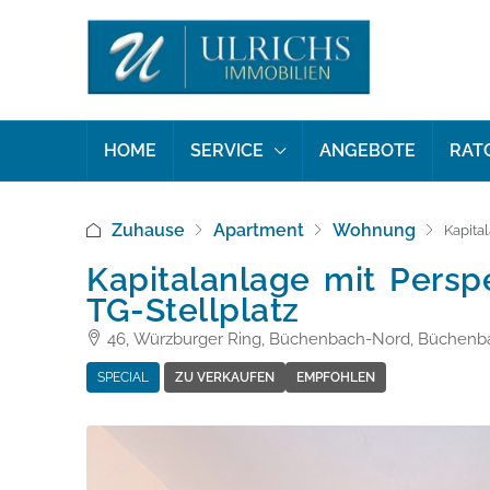
HOME
SERVICE
ANGEBOTE
RAT
Zuhause
Apartment
Wohnung
Kapita
Kapitalanlage mit Pers
TG-Stellplatz
46, Würzburger Ring, Büchenbach-Nord, Büchenbac
SPECIAL
ZU VERKAUFEN
EMPFOHLEN