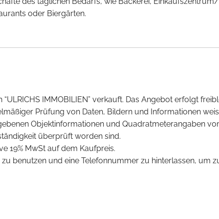
chäfte des täglichen Bedarfs, wie Bäckerei, Einkaufszentru
aurants oder Biergärten.
ch “ULRICHS IMMOBILIEN” verkauft. Das Angebot erfolgt freib
elmäßiger Prüfung von Daten, Bildern und Informationen wei
egebenen Objektinformationen und Quadratmeterangaben vom
ständigkeit überprüft worden sind.
sive 19% MwSt auf dem Kaufpreis.
ar zu benutzen und eine Telefonnummer zu hinterlassen, um 