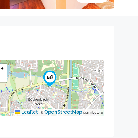
+
−
Leaflet
OpenStreetMap
|
©
contributors