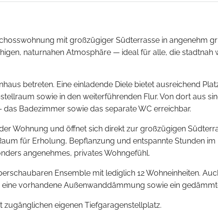
schosswohnung mit großzügiger Südterrasse in angenehm grü
igen, naturnahen Atmosphäre — ideal für alle, die stadtna
us betreten. Eine einladende Diele bietet ausreichend Platz
tellraum sowie in den weiterführenden Flur. Von dort aus si
r — das Badezimmer sowie das separate WC erreichbar.
der Wohnung und öffnet sich direkt zur großzügigen Südterra
l Raum für Erholung, Bepflanzung und entspannte Stunden im F
nders angenehmes, privates Wohngefühl.
überschaubaren Ensemble mit lediglich 12 Wohneinheiten. Auc
rch eine vorhandene Außenwanddämmung sowie ein gedämmt
 zugänglichen eigenen Tiefgaragenstellplatz.