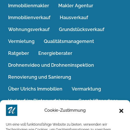
Immobilienmakler
Makler Agentur
Immobilienverkauf
Hausverkauf
Wohnungsverkauf
Grundstücksverkauf
Vermietung
Qualitätsmanagement
Ratgeber
Energieberater
Drohnenvideo und Drohneninspektion
Renovierung und Sanierung
Über Ulrichs Immobilien
Vermarktung
Verkauf im Bieterverfahren
Geschäftspartner
Cookie-Zustimmung
Jobs / Karriere
Das Geldwäschegesetz
Widerrufsrecht
Win-Win-Situation
Um eine voll funktionsfähige Website zu bieten, verwenden wir
Technologien wie Cookies, um Geräteinformationen zu speichern