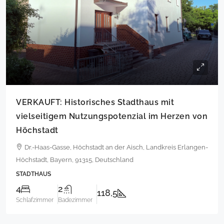
VERKAUFT: Historisches Stadthaus mit
vielseitigem Nutzungspotenzial im Herzen von
Höchstadt
Dr.-Haas-Gasse, Höchstadt an der Aisch, Landkreis Erlangen-
Höchstadt, Bayern, 91315, Deutschland
STADTHAUS
4
2
118,5
Schlafzimmer
Badezimmer