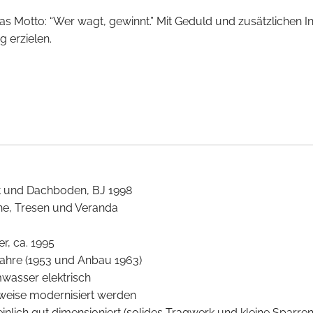
e das Motto: “Wer wagt, gewinnt.” Mit Geduld und zusätzliche
g erzielen.
t und Dachboden, BJ 1998
he, Tresen und Veranda
, ca. 1995
aujahre (1953 und Anbau 1963)
mwasser elektrisch
tweise modernisiert werden
nlich gut dimensioniert (solides Tragwerk und kleine Sparre