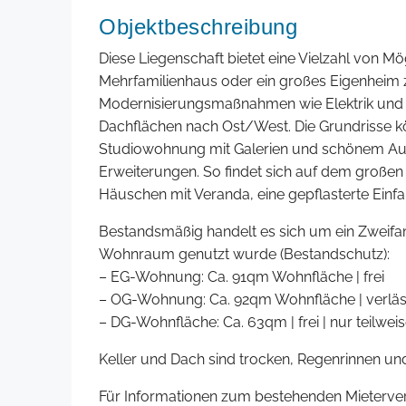
Objektbeschreibung
Diese Liegenschaft bietet eine Vielzahl von Mög
Mehrfamilienhaus oder ein großes Eigenheim zu
Modernisierungsmaßnahmen wie Elektrik und S
Dachflächen nach Ost/West. Die Grundrisse k
Studiowohnung mit Galerien und schönem Ausb
Erweiterungen. So findet sich auf dem große
Häuschen mit Veranda, eine gepflasterte Einf
Bestandsmäßig handelt es sich um ein Zweifa
Wohnraum genutzt wurde (Bestandschutz):
– EG-Wohnung: Ca. 91qm Wohnfläche | frei
– OG-Wohnung: Ca. 92qm Wohnfläche | verläss
– DG-Wohnfläche: Ca. 63qm | frei | nur teilwei
Keller und Dach sind trocken, Regenrinnen und 
Für Informationen zum bestehenden Mieterverh