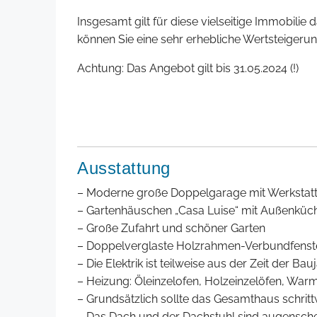
Insgesamt gilt für diese vielseitige Immobili
können Sie eine sehr erhebliche Wertsteigerun
Achtung: Das Angebot gilt bis 31.05.2024 (!)
Ausstattung
– Moderne große Doppelgarage mit Werkstat
– Gartenhäuschen „Casa Luise“ mit Außenküc
– Große Zufahrt und schöner Garten
– Doppelverglaste Holzrahmen-Verbundfenster
– Die Elektrik ist teilweise aus der Zeit der B
– Heizung: Öleinzelofen, Holzeinzelöfen, War
– Grundsätzlich sollte das Gesamthaus schrit
– Das Dach und der Dachstuhl sind augenschei