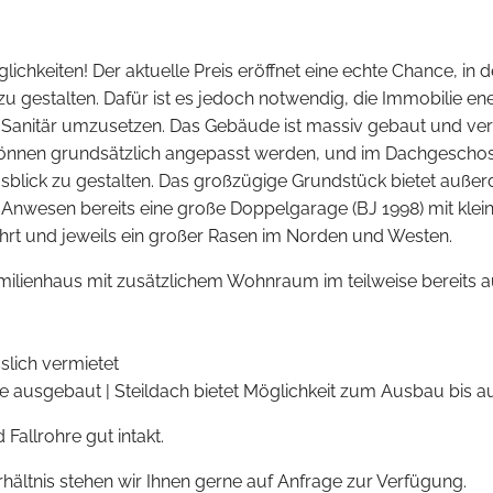
lichkeiten! Der aktuelle Preis eröffnet eine echte Chance, in d
 gestalten. Dafür ist es jedoch notwendig, die Immobilie ene
anitär umzusetzen. Das Gebäude ist massiv gebaut und verfü
önnen grundsätzlich angepasst werden, und im Dachgeschoss 
lick zu gestalten. Das großzügige Grundstück bietet außerd
n Anwesen bereits eine große Doppelgarage (BJ 1998) mit k
ahrt und jeweils ein großer Rasen im Norden und Westen.
milienhaus mit zusätzlichem Wohnraum im teilweise bereits 
lich vermietet
se ausgebaut | Steildach bietet Möglichkeit zum Ausbau bis au
Fallrohre gut intakt.
ältnis stehen wir Ihnen gerne auf Anfrage zur Verfügung.