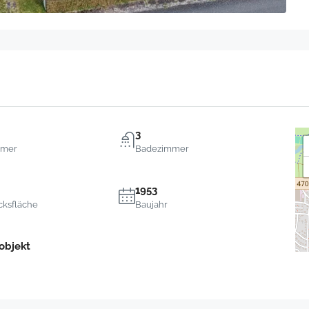
3
mmer
Badezimmer
1953
cksfläche
Baujahr
objekt