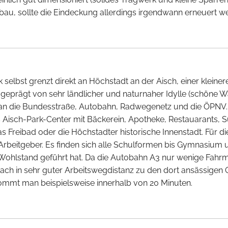
 sollte die Eindeckung allerdings irgendwann erneuert w
lbst grenzt direkt an Höchstadt an der Aisch, einer kleiner
rt geprägt von sehr ländlicher und naturnaher Idylle (schöne 
g an die Bundesstraße, Autobahn, Radwegenetz und die ÖPNV.
as Aisch-Park-Center mit Bäckerein, Apotheke, Restauarants
as Freibad oder die Höchstadter historische Innenstadt. Für di
rbeitgeber. Es finden sich alle Schulformen bis Gymnasium 
lstand geführt hat. Da die Autobahn A3 nur wenige Fahrminu
ch in sehr guter Arbeitswegdistanz zu den dort ansässigen 
 kommt man beispielsweise innerhalb von 20 Minuten.