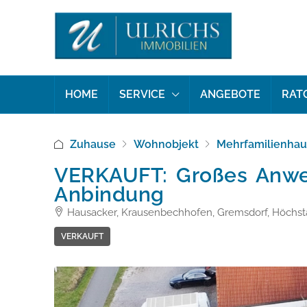
HOME
SERVICE
ANGEBOTE
RAT
Zuhause
Wohnobjekt
Mehrfamilienhau
VERKAUFT: Großes Anwese
Anbindung
Hausacker, Krausenbechhofen, Gremsdorf, Höchsta
VERKAUFT