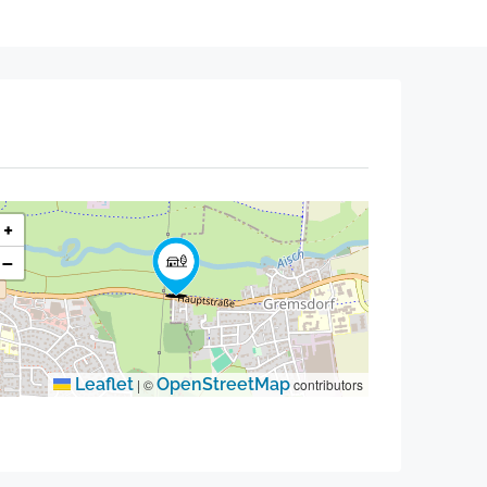
+
−
Leaflet
OpenStreetMap
|
©
contributors