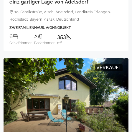
einzigartiger Lage von Adelsdorf
10, Fabrikstraße, Aisch, Adelsdorf, Landkreis Erlangen-
Höchstadt, Bayern, 91325, Deutschland
ZWEIFAMILIENHAUS, WOHNOBJEKT
6
2
353
Schlafzimmer
Badezimmer
m²
VERKAUFT