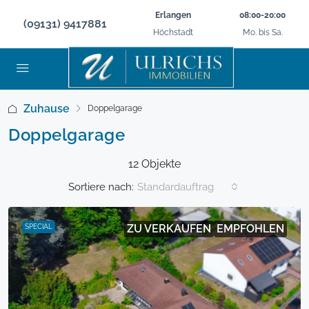
Erlangen
08:00-20:00
(09131) 9417881
Höchstadt
Mo. bis Sa.
Zuhause
Doppelgarage
Doppelgarage
12 Objekte
Sortiere nach:
Standardauftrag
ZU VERKAUFEN
EMPFOHLEN
SPECIAL