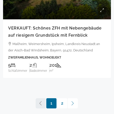
VERKAUFT: Schönes ZFH mit Nebengebäude
auf riesigem Grundstück mit Fernblick
Mailheim, Weimersheim, Ipsheim, Landkreis Neustadt an
der Aisch-Bad Windsheim, Bayern, 91472, Deutschland
ZWEIFAMILIENHAUS, WOHNOBJEKT
5
2
201
Schlafzimmer
Badezimmer
m²
1
2