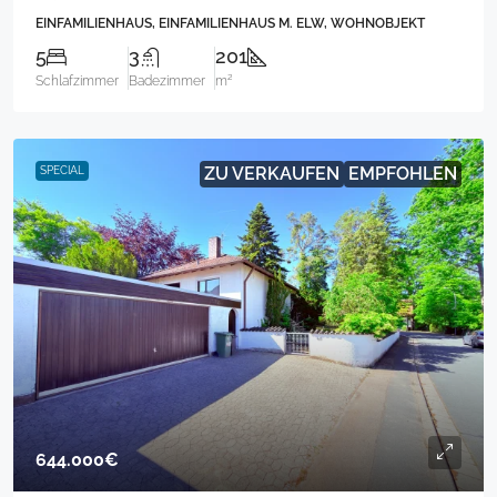
EINFAMILIENHAUS, EINFAMILIENHAUS M. ELW, WOHNOBJEKT
5
3
201
Schlafzimmer
Badezimmer
m²
ZU VERKAUFEN
EMPFOHLEN
SPECIAL
644.000€