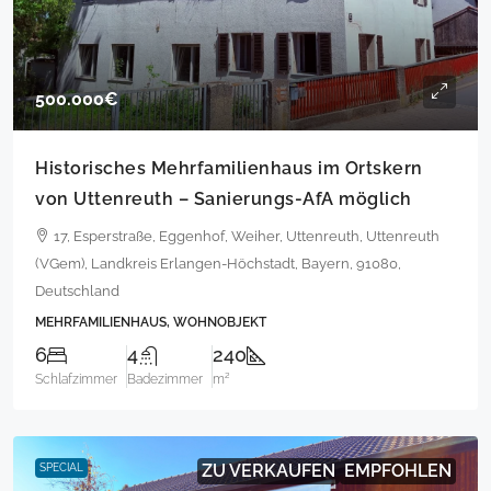
500.000€
Historisches Mehrfamilienhaus im Ortskern
von Uttenreuth – Sanierungs-AfA möglich
17, Esperstraße, Eggenhof, Weiher, Uttenreuth, Uttenreuth
(VGem), Landkreis Erlangen-Höchstadt, Bayern, 91080,
Deutschland
MEHRFAMILIENHAUS, WOHNOBJEKT
6
4
240
Schlafzimmer
Badezimmer
m²
ZU VERKAUFEN
EMPFOHLEN
SPECIAL