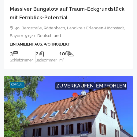
Massiver Bungalow auf Traum-Eckgrundstück
mit Fernblick-Potenzial
40, Bergstraße, Röttenbach, Landkreis Erlangen-Höchstadt,
Bayern, 91341, Deutschland
EINFAMILIENHAUS, WOHNOBJEKT
3
2
106
Schlafzimmer
Badezimmer
m²
ZU VERKAUFEN
EMPFOHLEN
SPECIAL