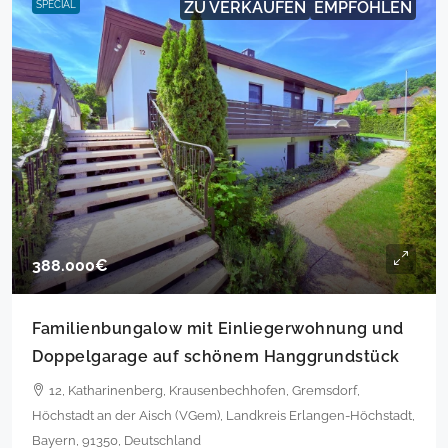
ZU VERKAUFEN
EMPFOHLEN
SPECIAL
388.000€
Familienbungalow mit Einliegerwohnung und
Doppelgarage auf schönem Hanggrundstück
12, Katharinenberg, Krausenbechhofen, Gremsdorf,
Höchstadt an der Aisch (VGem), Landkreis Erlangen-Höchstadt,
Bayern, 91350, Deutschland