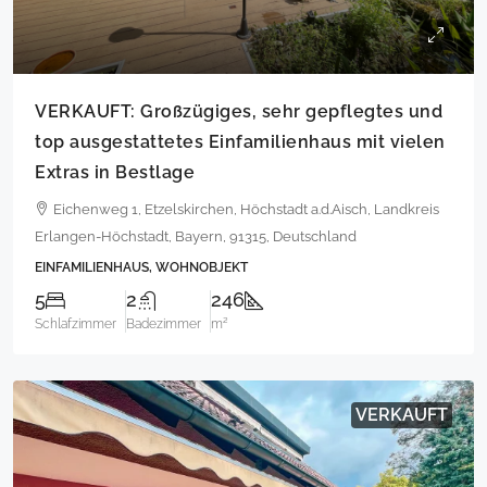
VERKAUFT: Großzügiges, sehr gepflegtes und
top ausgestattetes Einfamilienhaus mit vielen
Extras in Bestlage
Eichenweg 1, Etzelskirchen, Höchstadt a.d.Aisch, Landkreis
Erlangen-Höchstadt, Bayern, 91315, Deutschland
EINFAMILIENHAUS, WOHNOBJEKT
5
2
246
Schlafzimmer
Badezimmer
m²
VERKAUFT