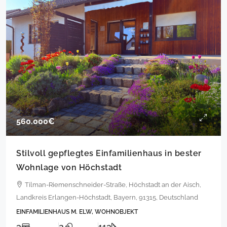
560.000€
Stilvoll gepflegtes Einfamilienhaus in bester
Wohnlage von Höchstadt
Tilman-Riemenschneider-Straße, Höchstadt an der Aisch,
Landkreis Erlangen-Höchstadt, Bayern, 91315, Deutschland
EINFAMILIENHAUS M. ELW, WOHNOBJEKT
3
2
113