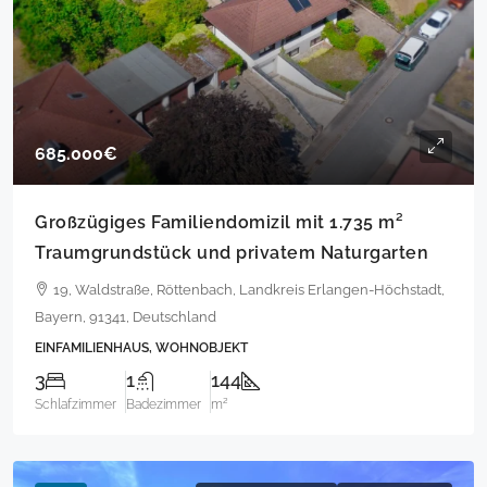
685.000€
Großzügiges Familiendomizil mit 1.735 m²
Traumgrundstück und privatem Naturgarten
19, Waldstraße, Röttenbach, Landkreis Erlangen-Höchstadt,
Bayern, 91341, Deutschland
EINFAMILIENHAUS, WOHNOBJEKT
3
1
144
Schlafzimmer
Badezimmer
m²