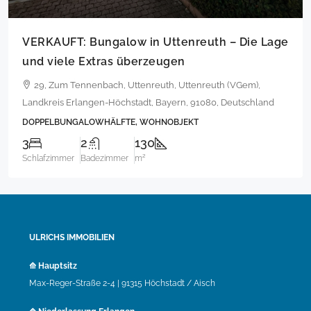
VERKAUFT: Bungalow in Uttenreuth – Die Lage
und viele Extras überzeugen
29, Zum Tennenbach, Uttenreuth, Uttenreuth (VGem),
Landkreis Erlangen-Höchstadt, Bayern, 91080, Deutschland
DOPPELBUNGALOWHÄLFTE, WOHNOBJEKT
3
2
130
Schlafzimmer
Badezimmer
m²
ULRICHS IMMOBILIEN
⟰ Hauptsitz
Max-Reger-Straße 2-4 | 91315 Höchstadt / Aisch