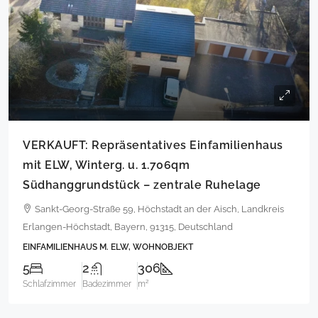
VERKAUFT: Repräsentatives Einfamilienhaus
mit ELW, Winterg. u. 1.706qm
Südhanggrundstück – zentrale Ruhelage
Sankt-Georg-Straße 59, Höchstadt an der Aisch, Landkreis
Erlangen-Höchstadt, Bayern, 91315, Deutschland
EINFAMILIENHAUS M. ELW, WOHNOBJEKT
5
2
306
Schlafzimmer
Badezimmer
m²