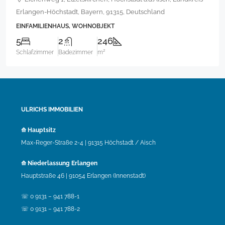
Erlangen-Höchstadt, Bayern, 91315, Deutschland
EINFAMILIENHAUS, WOHNOBJEKT
5
2
246
Schlafzimmer
Badezimmer
m²
ULRICHS IMMOBILIEN
⟰ Hauptsitz
Max-Reger-Straße 2-4 | 91315 Höchstadt / Aisch
⟰ Niederlassung Erlangen
Hauptstraße 46 | 91054 Erlangen (Innenstadt)
☏ 0 9131 – 941 788-1
☏ 0 9131 – 941 788-2