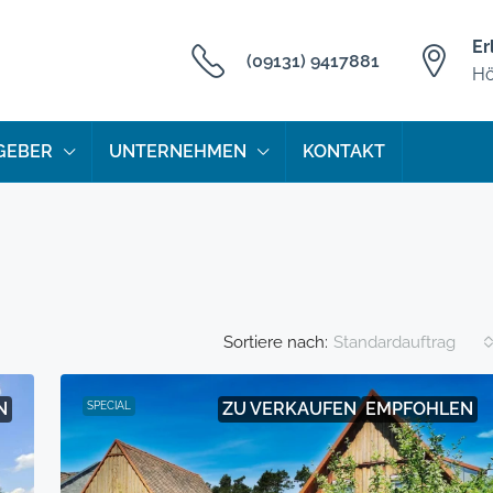
Er
(09131) 9417881
Hö
GEBER
UNTERNEHMEN
KONTAKT
Sortiere nach:
Standardauftrag
N
ZU VERKAUFEN
EMPFOHLEN
SPECIAL