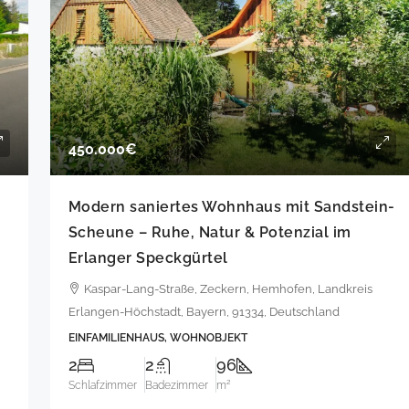
450.000€
Modern saniertes Wohnhaus mit Sandstein-
Scheune – Ruhe, Natur & Potenzial im
Erlanger Speckgürtel
Kaspar-Lang-Straße, Zeckern, Hemhofen, Landkreis
Erlangen-Höchstadt, Bayern, 91334, Deutschland
EINFAMILIENHAUS, WOHNOBJEKT
2
2
96
Schlafzimmer
Badezimmer
m²