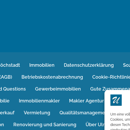
Höchstadt
Immobilien
Datenschutzerklärung
So
(AGB)
Betriebskostenabrechnung
Cookie-Richtlini
d Questions
Gewerbeimmobilien
Gute Zusammena
bilie
Immobilienmakler
Makler Agentur
Immobi
erkauf
Vermietung
Qualitätsmanagement
Ratg
Um eine vol
Cookies, um
on
Renovierung und Sanierung
Über Ulrichs Immob
diesen Tech