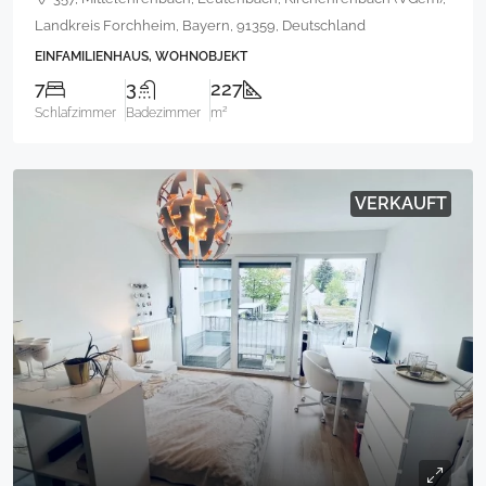
Landkreis Forchheim, Bayern, 91359, Deutschland
EINFAMILIENHAUS, WOHNOBJEKT
7
3
227
Schlafzimmer
Badezimmer
m²
VERKAUFT