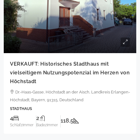
VERKAUFT: Historisches Stadthaus mit
vielseitigem Nutzungspotenzial im Herzen von
Höchstadt
Dr.-Haas-Gasse, Höchstadt an der Aisch, Landkreis Erlangen-
Höchstadt, Bayern, 91315, Deutschland
STADTHAUS
4
2
118,5
Schlafzimmer
Badezimmer