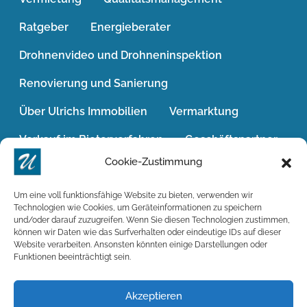
Ratgeber
Energieberater
Drohnenvideo und Drohneninspektion
Renovierung und Sanierung
Über Ulrichs Immobilien
Vermarktung
Verkauf im Bieterverfahren
Geschäftspartner
Cookie-Zustimmung
Jobs / Karriere
Das Geldwäschegesetz
Widerrufsrecht
Win-Win-Situation
Um eine voll funktionsfähige Website zu bieten, verwenden wir
Technologien wie Cookies, um Geräteinformationen zu speichern
und/oder darauf zuzugreifen. Wenn Sie diesen Technologien zustimmen,
Wohnimmobilien
können wir Daten wie das Surfverhalten oder eindeutige IDs auf dieser
Website verarbeiten. Ansonsten könnten einige Darstellungen oder
Soziale Verantwortung übernehmen
Funktionen beeinträchtigt sein.
Impressum
Kontakt
Leerstand
Akzeptieren