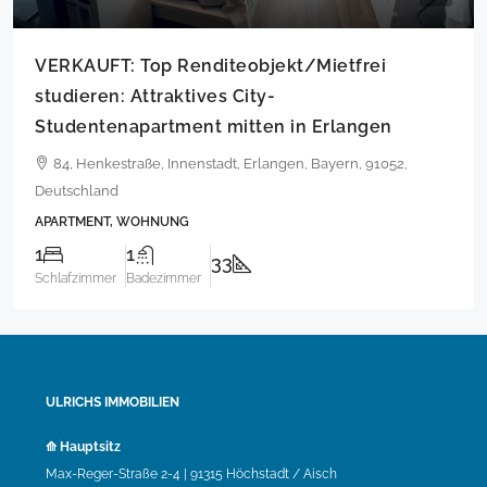
VERKAUFT: Top Renditeobjekt/Mietfrei
studieren: Attraktives City-
Studentenapartment mitten in Erlangen
84, Henkestraße, Innenstadt, Erlangen, Bayern, 91052,
Deutschland
APARTMENT, WOHNUNG
1
1
33
Schlafzimmer
Badezimmer
ULRICHS IMMOBILIEN
⟰ Hauptsitz
Max-Reger-Straße 2-4 | 91315 Höchstadt / Aisch