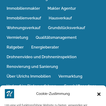
Immobilienmakler
Makler Agentur
Immobilienverkauf
Hausverkauf
Wohnungsverkauf
Grundstücksverkauf
Vermietung
Qualitätsmanagement
Ratgeber
Energieberater
Drohnenvideo und Drohneninspektion
Renovierung und Sanierung
Über Ulrichs Immobilien
Vermarktung
Verkauf im Bieterverfahren
Geschäftspartner
Cookie-Zustimmung
Jobs / Karriere
Das Geldwäschegesetz
Widerrufsrecht
Win-Win-Situation
Um eine voll funktionsfähige Website zu bieten, verwenden wir