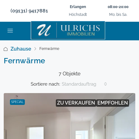
Erlangen
08:00-20:00
(09131) 9417881
Höchstadt
Mo. bis Sa.
Zuhause
Fernwärme
Fernwärme
7 Objekte
Sortiere nach:
Standardauftrag
ZU VERKAUFEN
EMPFOHLEN
SPECIAL