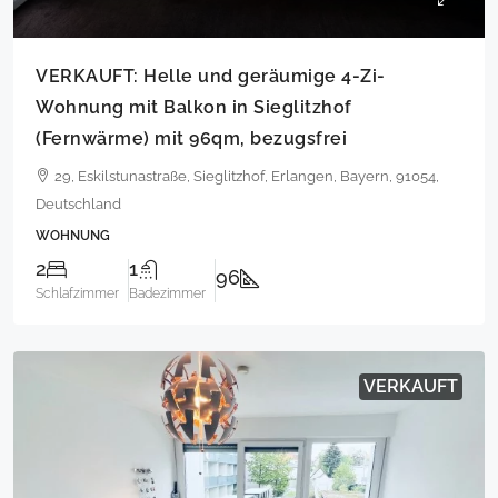
VERKAUFT: Helle und geräumige 4-Zi-
Wohnung mit Balkon in Sieglitzhof
(Fernwärme) mit 96qm, bezugsfrei
29, Eskilstunastraße, Sieglitzhof, Erlangen, Bayern, 91054,
Deutschland
WOHNUNG
2
1
96
Schlafzimmer
Badezimmer
VERKAUFT