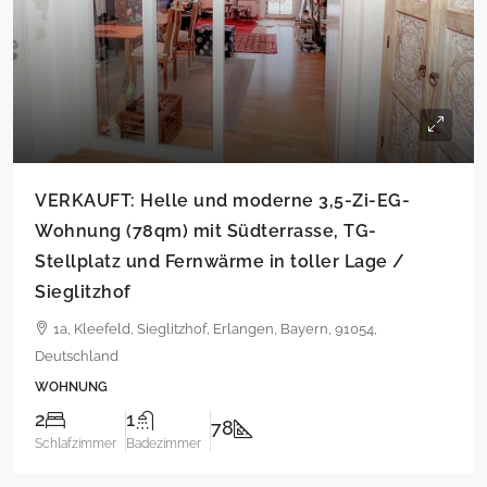
VERKAUFT: Helle und moderne 3,5-Zi-EG-
Wohnung (78qm) mit Südterrasse, TG-
Stellplatz und Fernwärme in toller Lage /
Sieglitzhof
1a, Kleefeld, Sieglitzhof, Erlangen, Bayern, 91054,
Deutschland
WOHNUNG
2
1
78
Schlafzimmer
Badezimmer